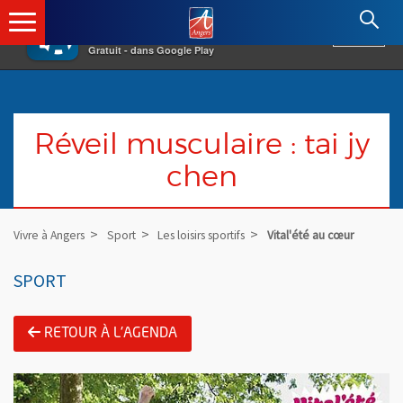
×
Angers.fr : Retour à l'accueil
AF
Vivre à Angers
VOIR
Ville d'Angers
Gratuit - dans Google Play
Réveil musculaire : tai jy
chen
Vivre à Angers
Sport
Les loisirs sportifs
Vital'été au cœur
SPORT
RETOUR À L'AGENDA