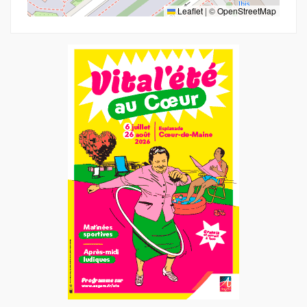
Leaflet
|
©
OpenStreetMap