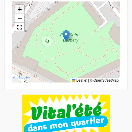
+
−
Leaflet
|
©
OpenStreetMap