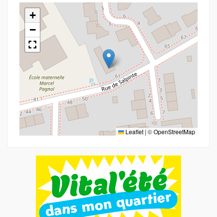
+
−
Leaflet
|
©
OpenStreetMap