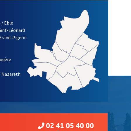
 / Eblé
Saint-Léonard
 Grand-Pigeon
ETTRE D'INFORMATION DE LA VILLE D'ANGERS
louère
/ Nazareth
02 41 05 40 00