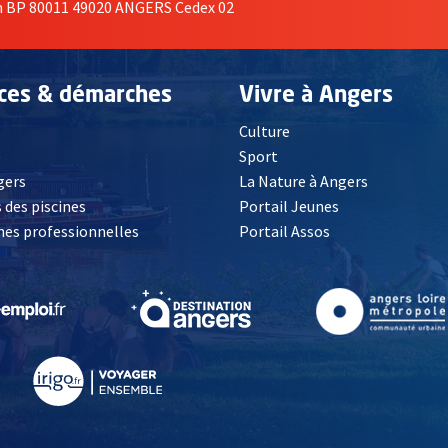
on BP 80011 49020 ANGERS Cedex 02
ices & démarches
Vivre à Angers
Culture
é
Sport
, Ouvre une nouvelle fenêtre
gers
La Nature à Angers
 des piscines
Portail Jeunes
es professionnelles
Portail Assos
lle fenêtre
, Ouvre une nouvelle fenêtre
, Ouvre une nouvelle fenêtre
, Ouvre une nouvelle fenêtre