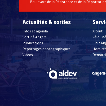
Boulevard de la Résistance et de la Déportati
Actualités & sorties
Serv
Infos et agenda
A'tout
Sortir à Angers
VéloCit
Publications
Citiz An
Reportages photographiques
Horaires
, Ouvre une nouvelle fenêtre
Videos
Démarch
, Ouvre une nouve