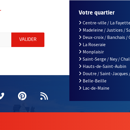
r
Votre quartier
Centre-ville / La Fayette
Madeleine / Justices / 
le d'Angers, indiquez votre email (champ obligatoire)
Deux-croix / Banchais /
ENVOYER MA DEMANDE D'INSCRIPTION À LA L
VALIDER
La Roseraie
Monplaisir
Saint-Serge / Ney / Cha
Hauts-de-Saint-Aubin
Doutre / Saint-Jacques 
Belle-Beille
Lac-de-Maine
nêtre
elle fenêtre
e nouvelle fenêtre
agram
vre une nouvelle fenêtre
Vimeo
, Ouvre une nouvelle fenêtre
Pinterest
, Ouvre une nouvelle fenêtre
Flux RSS