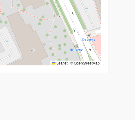
Leaflet
|
©
OpenStreetMap