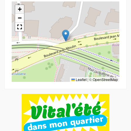
+
−
Leaflet
|
©
OpenStreetMap