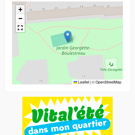
+
−
Leaflet
|
©
OpenStreetMap