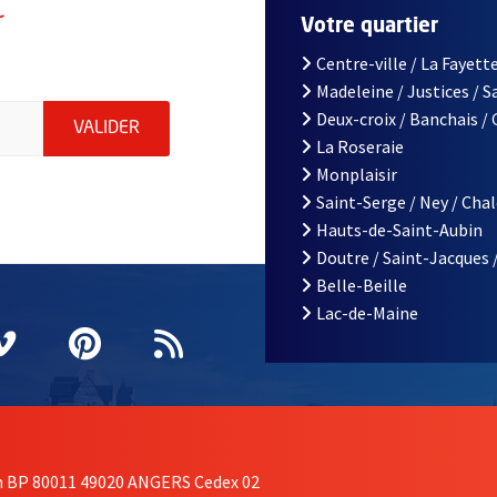
r
Votre quartier
Centre-ville / La Fayette
Madeleine / Justices / 
le d'Angers, indiquez votre email (champ obligatoire)
Deux-croix / Banchais /
ENVOYER MA DEMANDE D'INSCRIPTION À LA L
VALIDER
La Roseraie
Monplaisir
Saint-Serge / Ney / Cha
Hauts-de-Saint-Aubin
Doutre / Saint-Jacques 
Belle-Beille
Lac-de-Maine
nêtre
elle fenêtre
e nouvelle fenêtre
agram
vre une nouvelle fenêtre
Vimeo
, Ouvre une nouvelle fenêtre
Pinterest
, Ouvre une nouvelle fenêtre
Flux RSS
on BP 80011 49020 ANGERS Cedex 02