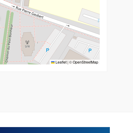
Leaflet
|
©
OpenStreetMap