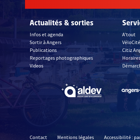
Actualités & sorties
Serv
Infos et agenda
A'tout
Sortir à Angers
VéloCit
Publications
Citiz An
Reportages photographiques
Horaires
, Ouvre une nouvelle fenêtre
Videos
Démarch
, Ouvre une nouve
Contact
Mentions légales
Accessibilité : 