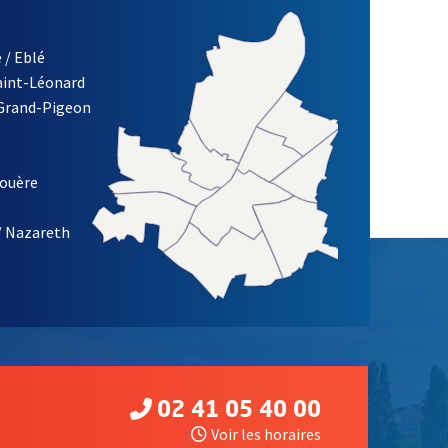
 / Eblé
Saint-Léonard
 Grand-Pigeon
ETTRE D'INFORMATION DE LA VILLE D'ANGERS
louère
/ Nazareth
02 41 05 40 00
Voir les horaires