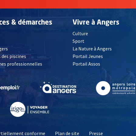
ices & démarches
Vivre à Angers
Culture
é
Sport
, Ouvre une nouvelle fenêtre
gers
La Nature à Angers
 des piscines
Portail Jeunes
es professionnelles
Portail Assos
lle fenêtre
, Ouvre une nouvelle fenêtre
, Ouvre une nouvelle fenêtre
, Ouvre une nouvelle fenêtre
, Ouvre une nouv
partiellement conforme
Plan de site
Presse