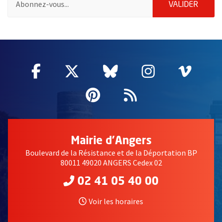
ENVOY
VALIDER
55413
Facebook
, Ouvre une nouvelle fenêtre
Twitter
, Ouvre une nouvelle fe
Bluesky
, Ouvre une nouv
Instagram
, Ouvre un
Vime
, Ouv
Pinterest
, Ouvre une nouvell
Flux RSS
Mairie d'Angers
Boulevard de la Résistance et de la Déportation BP
80011 49020 ANGERS Cedex 02
02 41 05 40 00
Voir les horaires