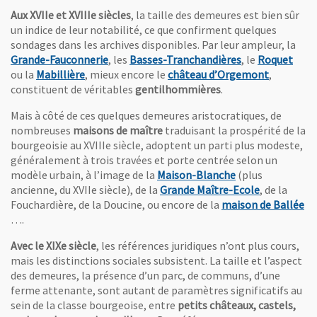
Aux XVIIe et XVIIIe siècles
, la taille des demeures est bien sûr
un indice de leur notabilité, ce que confirment quelques
sondages dans les archives disponibles. Par leur ampleur, la
, Ouvre une nouvelle fenêtre
, Ouvre une nou
, Ouv
Grande-Fauconnerie
, les
Basses-Tranchandières
, le
Roquet
, Ouvre une nouvelle fenêtre
, Ouvre un
ou la
Mabillière
, mieux encore le
château d’Orgemont
,
constituent de véritables
gentilhommières
.
Mais à côté de ces quelques demeures aristocratiques, de
nombreuses
maisons de maître
traduisant la prospérité de la
bourgeoisie au XVIIIe siècle, adoptent un parti plus modeste,
généralement à trois travées et porte centrée selon un
, Ouvre une nouv
modèle urbain, à l’image de la
Maison-Blanche
(plus
, Ouvre une
ancienne, du XVIIe siècle), de la
Grande Maître-Ecole
, de la
, 
Fouchardière, de la Doucine, ou encore de la
maison de Ballée
….
Avec le XIXe siècle
, les références juridiques n’ont plus cours,
mais les distinctions sociales subsistent. La taille et l’aspect
des demeures, la présence d’un parc, de communs, d’une
ferme attenante, sont autant de paramètres significatifs au
sein de la classe bourgeoise, entre
petits châteaux, castels,