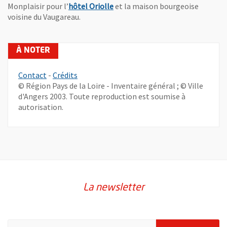
, Ouvre une nouvelle fenêtre
Monplaisir pour l’
hôtel Oriolle
et la maison bourgeoise
voisine du Vaugareau.
, Ouvre une nouvelle fenêtre
Contact
-
Crédits
© Région Pays de la Loire - Inventaire général ; © Ville
d'Angers 2003. Toute reproduction est soumise à
autorisation.
La newsletter
Pour vous inscrire à la lettre d'information de la ville d'Angers