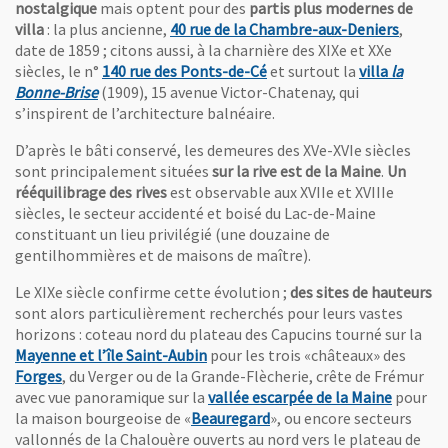
nostalgique
mais optent pour des
partis plus modernes de
, Ouvre
villa
: la plus ancienne,
40 rue de la Chambre-aux-Deniers
,
date de 1859 ; citons aussi, à la charnière des XIXe et XXe
, Ouvre une nouvelle fenêt
siècles, le n°
140 rue des Ponts-de-Cé
et surtout la
villa
la
, Ouvre une nouvelle fenêtre
Bonne-Brise
(1909), 15 avenue Victor-Chatenay, qui
s’inspirent de l’architecture balnéaire.
D’après le bâti conservé, les demeures des XVe-XVIe siècles
sont principalement situées
sur la rive est de la Maine
.
Un
rééquilibrage des rives
est observable aux XVIIe et XVIIIe
siècles, le secteur accidenté et boisé du Lac-de-Maine
constituant un lieu privilégié (une douzaine de
gentilhommières et de maisons de maître).
Le XIXe siècle confirme cette évolution ;
des sites de hauteurs
sont alors particulièrement recherchés pour leurs vastes
horizons : coteau nord du plateau des Capucins tourné sur la
, Ouvre une nouvelle fenêtre
Mayenne et l’île Saint-Aubin
pour les trois «châteaux» des
, Ouvre une nouvelle fenêtre
Forges
, du Verger ou de la Grande-Flècherie, crête de Frémur
, Ouvre 
avec vue panoramique sur la
vallée escarpée de la Maine
pour
, Ouvre une nouvelle fenêt
la maison bourgeoise de «
Beauregard
», ou encore secteurs
vallonnés de la Chalouère ouverts au nord vers le plateau de