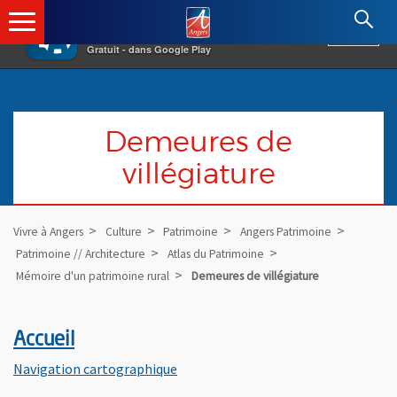
×
Angers.fr : Retour à l'accueil
AF
Vivre à Angers
VOIR
Ville d'Angers
Gratuit - dans Google Play
Demeures de
villégiature
Vivre à Angers
Culture
Patrimoine
Angers Patrimoine
Patrimoine // Architecture
Atlas du Patrimoine
Mémoire d'un patrimoine rural
Demeures de villégiature
Accueil
, Ouvre une nouvelle fenêtre
Navigation cartographique