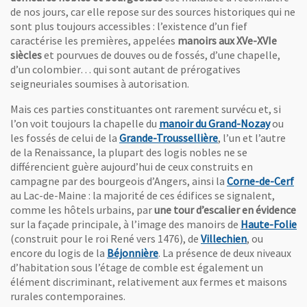
de nos jours, car elle repose sur des sources historiques qui ne
sont plus toujours accessibles : l’existence d’un fief
caractérise les premières, appelées
manoirs aux XVe-XVIe
siècles
et pourvues de douves ou de fossés, d’une chapelle,
d’un colombier… qui sont autant de prérogatives
seigneuriales soumises à autorisation.
Mais ces parties constituantes ont rarement survécu et, si
, Ouvre 
l’on voit toujours la chapelle du
manoir du Grand-Nozay
ou
, Ouvre une nouvell
les fossés de celui de la
Grande-Troussellière
, l’un et l’autre
de la Renaissance, la plupart des logis nobles ne se
différencient guère aujourd’hui de ceux construits en
, 
campagne par des bourgeois d’Angers, ainsi la
Corne-de-Cerf
au Lac-de-Maine : la majorité de ces édifices se signalent,
comme les hôtels urbains, par
une tour d’escalier en évidence
, 
sur la façade principale, à l’image des manoirs de
Haute-Folie
, Ouvre une 
(construit pour le roi René vers 1476), de
Villechien
, ou
, Ouvre une nouvelle fenêtre
encore du logis de la
Béjonnière
. La présence de deux niveaux
d’habitation sous l’étage de comble est également un
élément discriminant, relativement aux fermes et maisons
rurales contemporaines.