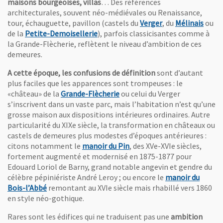
maisons bourgeoises, villas
… Des références
architecturales, souvent néo-médiévales ou Renaissance,
, Ouvre une nouve
, Ouv
tour, échauguette, pavillon (castels du
Verger
, du
Mélinais
ou
, Ouvre une nouvelle fenêtre
de la
Petite-Demoisellerie
), parfois classicisantes comme à
la Grande-Flècherie, reflètent le niveau d’ambition de ces
demeures.
A cette époque, les confusions de définition
sont d’autant
plus faciles que les apparences sont trompeuses : le
, Ouvre une nouvelle fenêtre
«château» de la
Grande-Flècherie
ou celui du Verger
s’inscrivent dans un vaste parc, mais l’habitation n’est qu’une
grosse maison aux dispositions intérieures ordinaires. Autre
particularité du XIXe siècle, la transformation en châteaux ou
castels de demeures plus modestes d’époques antérieures :
, Ouvre une nouvelle fenêtr
citons notamment le
manoir du Pin
, des XVe-XVIe siècles,
fortement augmenté et modernisé en 1875-1877 pour
Edouard Loriol de Barny, grand notable angevin et gendre du
célèbre pépiniériste André Leroy ; ou encore le
manoir du
, Ouvre une nouvelle fenêtre
Bois-l’Abbé
remontant au XVIe siècle mais rhabillé vers 1860
en style néo-gothique.
Rares sont les édifices qui ne traduisent pas une
ambition