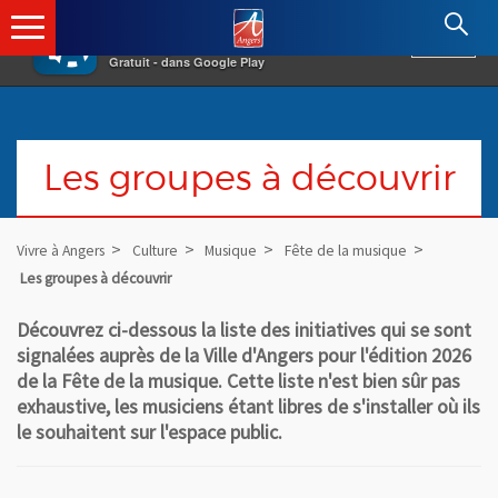
×
Angers.fr : Retour à l'accueil
AF
Vivre à Angers
VOIR
Ville d'Angers
Gratuit - dans Google Play
Les groupes à découvrir
Vivre à Angers
Culture
Musique
Fête de la musique
Les groupes à découvrir
Découvrez ci-dessous la liste des initiatives qui se sont
signalées auprès de la Ville d'Angers pour l'édition 2026
de la Fête de la musique. Cette liste n'est bien sûr pas
exhaustive, les musiciens étant libres de s'installer où ils
le souhaitent sur l'espace public.