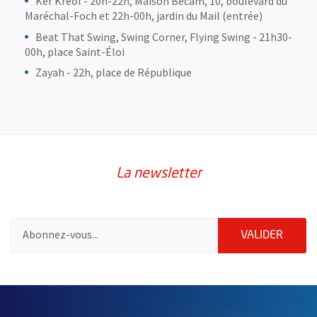
Ker Kreol - 20h-22h, Maison Bécam, 10, boulevard du
Maréchal-Foch et 22h-00h, jardin du Mail (entrée)
Beat That Swing, Swing Corner, Flying Swing - 21h30-
00h, place Saint-Éloi
Zayah - 22h, place de République
La newsletter
Pour vous inscrire à la lettre d'information de la ville d'Angers
ENVOY
VALIDER
64905