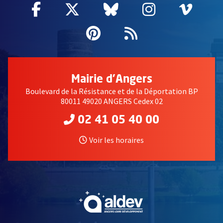
Facebook
, Ouvre une nouvelle fenêtre
Twitter
, Ouvre une nouvelle fe
Bluesky
, Ouvre une nouv
Instagram
, Ouvre un
Vime
, Ouv
Pinterest
, Ouvre une nouvell
Flux RSS
Mairie d'Angers
Boulevard de la Résistance et de la Déportation BP
80011 49020 ANGERS Cedex 02
02 41 05 40 00
Voir les horaires
, Ouvre une nouvelle fe