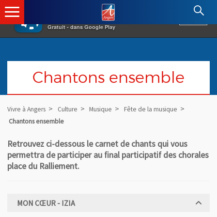
×
Angers.fr : Retour à l'accueil
AF
Vivre à Angers
VOIR
Ville d'Angers
Gratuit - dans Google Play
Chantons ensemble
Vivre à Angers
Culture
Musique
Fête de la musique
Chantons ensemble
Retrouvez ci-dessous le carnet de chants qui vous
permettra de participer au final participatif des chorales
place du Ralliement.
MON CŒUR - IZIA