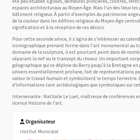
été peu étudiée. Églises, demeures princières, cloîtres, réfec
espaces architecturaux au Moyen Âge. Mais l'un des lieux les
bâtiment religieux. À partir d'exemples du patrimoine angevin
de la couleur dans les édifices religieux du Moyen Âge central
signification et à la réception de ces décors.
Pour cette seconde sénce, il s'agira de s'intéresser au calen
iconographique prenant forme dans l'art monumental au tou
domaine de la sculpture, il est pourtant peint dans de nombr
séparant la nef ou le transept du choeur. Un important corpu
géographique qui se déploie du Berry jusqu'à la Bretagne en 
univers essentiellement profane, fait de représentations p
valeur le travail humain et symbolisent le temps terrestre.
d'informations tant archéologiques que symboliques sur cet
Intervenante : Nathalie Le Luel, maîtresse de conférences en
licence Histoire de l'art.
Organisateur
Institut Municipal