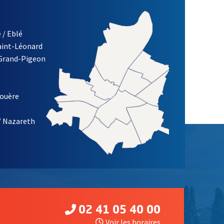
 / Eblé
Saint-Léonard
 Grand-Pigeon
ETTRE D'INFORMATION DE LA VILLE D'ANGERS
louère
/ Nazareth
02 41 05 40 00
Voir les horaires