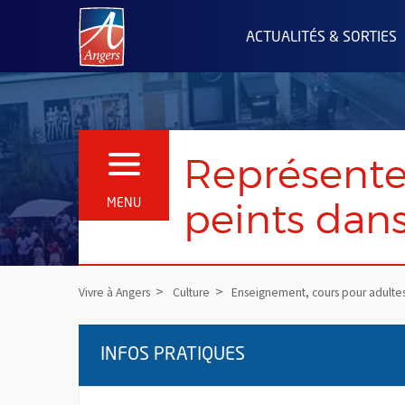
Angers.fr : Retour à l'accueil
ACTUALITÉS & SORTIES
Représenter
OUVRIR LE MENU
peints dans
MENU
Vivre à Angers
Culture
Enseignement, cours pour adulte
INFOS PRATIQUES