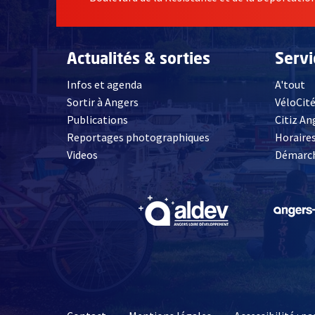
Actualités & sorties
Serv
Infos et agenda
A'tout
Sortir à Angers
VéloCit
Publications
Citiz An
Reportages photographiques
Horaires
, Ouvre une nouvelle fenêtre
Videos
Démarch
, Ouvre une nouve