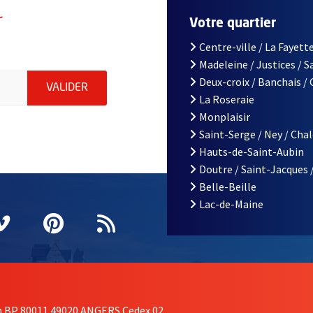
r
Votre quartier
Centre-ville / La Fayette
Madeleine / Justices / 
le d'Angers, indiquez votre email (champ obligatoire)
Deux-croix / Banchais /
ENVOYER MA DEMANDE D'INSCRIPTION À LA L
VALIDER
La Roseraie
Monplaisir
Saint-Serge / Ney / Cha
Hauts-de-Saint-Aubin
Doutre / Saint-Jacques 
Belle-Beille
Lac-de-Maine
nêtre
elle fenêtre
e nouvelle fenêtre
agram
vre une nouvelle fenêtre
Vimeo
, Ouvre une nouvelle fenêtre
Pinterest
, Ouvre une nouvelle fenêtre
Flux RSS
on BP 80011 49020 ANGERS Cedex 02