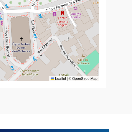
Leaflet
|
©
OpenStreetMap