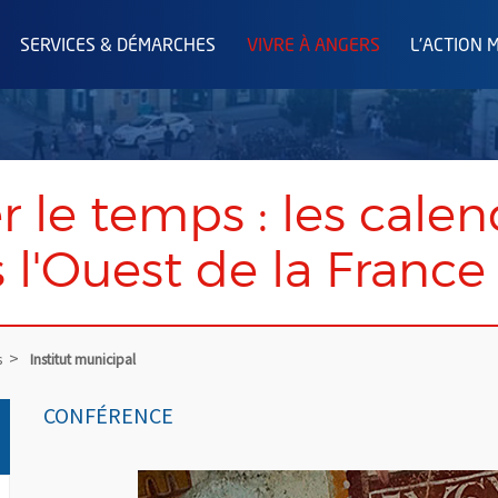
SERVICES & DÉMARCHES
VIVRE À ANGERS
L'ACTION 
 le temps : les calen
 l'Ouest de la France
s
Institut municipal
CONFÉRENCE