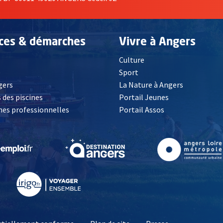
ices & démarches
Vivre à Angers
Culture
é
Sport
, Ouvre une nouvelle fenêtre
gers
La Nature à Angers
 des piscines
Portail Jeunes
es professionnelles
Portail Assos
lle fenêtre
, Ouvre une nouvelle fenêtre
, Ouvre une nouvelle fenêtre
, Ouvre une nouvelle fenêtre