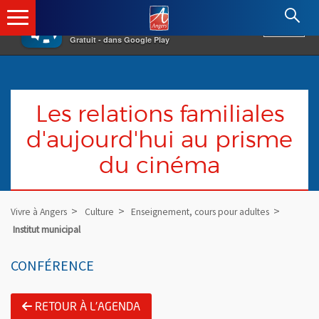
×
Angers.fr : Retour à l'accueil
AF
Vivre à Angers
VOIR
Ville d'Angers
Gratuit - dans Google Play
Les relations familiales
d'aujourd'hui au prisme
du cinéma
Vivre à Angers
Culture
Enseignement, cours pour adultes
Institut municipal
CONFÉRENCE
RETOUR À L'AGENDA