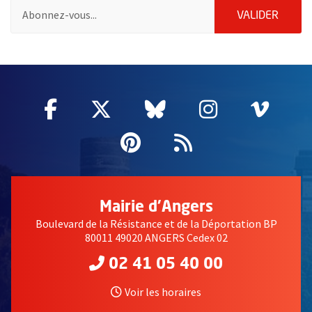
Pour vous inscrire à la lettre d'information de la ville d'Angers
ENVOY
VALIDER
55020
Facebook
, Ouvre une nouvelle fenêtre
Twitter
, Ouvre une nouvelle fe
Bluesky
, Ouvre une nouv
Instagram
, Ouvre un
Vime
, Ouv
Pinterest
, Ouvre une nouvell
Flux RSS
Mairie d'Angers
Boulevard de la Résistance et de la Déportation BP
80011 49020 ANGERS Cedex 02
02 41 05 40 00
Voir les horaires