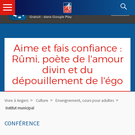
×
Angers.fr : Retour à l'accueil
AF
Vivre à Angers
VOIR
Ville d'Angers
Gratuit - dans Google Play
Aime et fais confiance :
Rûmi, poète de l'amour
divin et du
dépouillement de l'égo
Vivre à Angers
Culture
Enseignement, cours pour adultes
Institut municipal
CONFÉRENCE