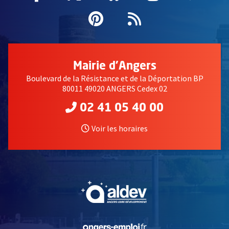
Pinterest
, Ouvre une nouvell
Flux RSS
Mairie d'Angers
Boulevard de la Résistance et de la Déportation BP
80011 49020 ANGERS Cedex 02
02 41 05 40 00
Voir les horaires
, Ouvre une nouvelle fe
, Ouvre une nouvelle fe