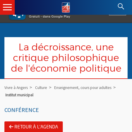
×
Angers.fr : Retour à l'accueil
AF
Vivre à Angers
VOIR
Ville d'Angers
Gratuit - dans Google Play
La décroissance, une
critique philosophique
de l'économie politique
Vivre à Angers
Culture
Enseignement, cours pour adultes
Institut municipal
CONFÉRENCE
RETOUR À L'AGENDA