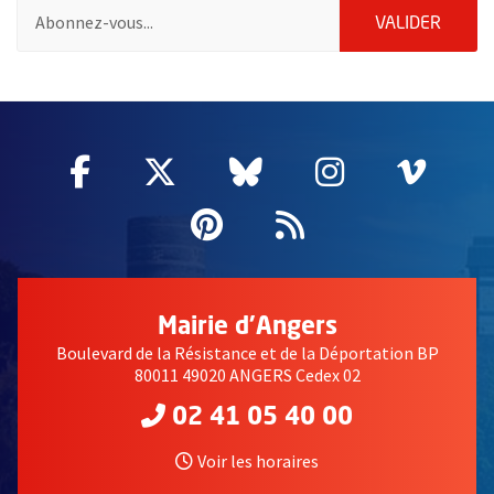
Pour vous inscrire à la lettre d'information de la ville d'Angers
ENVOY
VALIDER
55020
Facebook
, Ouvre une nouvelle fenêtre
Twitter
, Ouvre une nouvelle fe
Bluesky
, Ouvre une nouv
Instagram
, Ouvre un
Vime
, Ouv
Pinterest
, Ouvre une nouvell
Flux RSS
Mairie d'Angers
Boulevard de la Résistance et de la Déportation BP
80011 49020 ANGERS Cedex 02
02 41 05 40 00
Voir les horaires