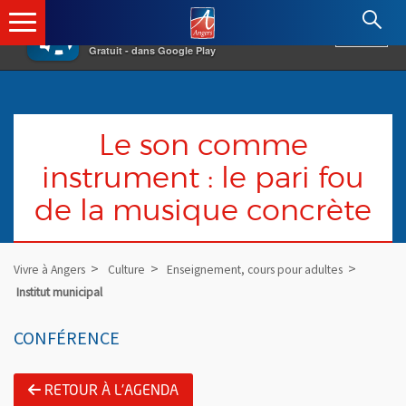
×
Angers.fr : Retour à l'accueil
AF
Vivre à Angers
VOIR
Ville d'Angers
Gratuit - dans Google Play
Le son comme
instrument : le pari fou
de la musique concrète
Vivre à Angers
Culture
Enseignement, cours pour adultes
Institut municipal
CONFÉRENCE
RETOUR À L'AGENDA