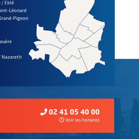
 / Eblé
Saint-Léonard
 Grand-Pigeon
ETTRE D'INFORMATION DE LA VILLE D'ANGERS
louère
/ Nazareth
02 41 05 40 00
Voir les horaires