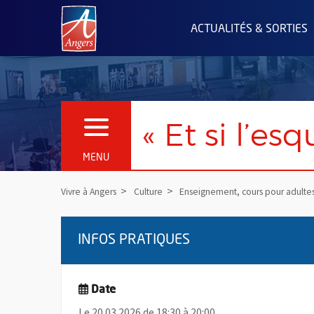
Angers.fr : Retour à l'accueil
ACTUALITÉS & SORTIES
« Et si l’es
OUVRIR LE MENU
MENU
Vivre à Angers
Culture
Enseignement, cours pour adulte
INFOS PRATIQUES
Date
Le 20.03.2026 de 18:30 à 20:00