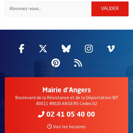
Pour vous inscrire à la lettre d'information de la ville d'Angers
ENVOY
VALIDER
55020
Facebook
, Ouvre une nouvelle fenêtre
Twitter
, Ouvre une nouvelle fe
Bluesky
, Ouvre une nouv
Instagram
, Ouvre un
Vime
, Ouv
Pinterest
, Ouvre une nouvell
Flux RSS
Mairie d'Angers
Boulevard de la Résistance et de la Déportation BP
80011 49020 ANGERS Cedex 02
02 41 05 40 00
Voir les horaires