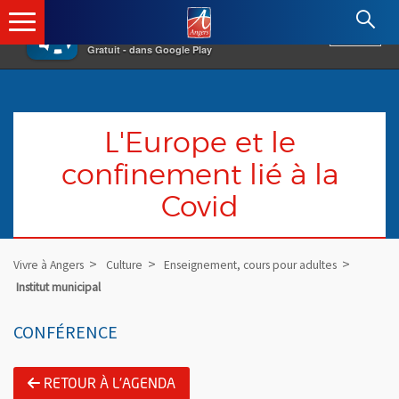
×
Angers.fr : Retour à l'accueil
AF
Vivre à Angers
VOIR
Ville d'Angers
Gratuit - dans Google Play
L'Europe et le
confinement lié à la
Covid
Vivre à Angers
Culture
Enseignement, cours pour adultes
Institut municipal
CONFÉRENCE
RETOUR À L'AGENDA