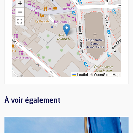
+
−
Leaflet
|
©
OpenStreetMap
À voir également
Plus d'information sur l'évènement : La construction européenne 