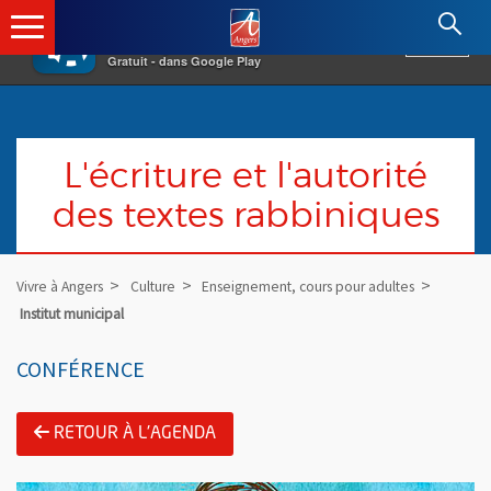
×
Angers.fr : Retour à l'accueil
AF
Vivre à Angers
VOIR
Ville d'Angers
Gratuit - dans Google Play
L'écriture et l'autorité
des textes rabbiniques
Vivre à Angers
Culture
Enseignement, cours pour adultes
Institut municipal
CONFÉRENCE
RETOUR À L'AGENDA