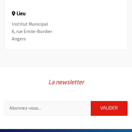
Lieu
Institut Municipal
6, rue Emile-Bordier
Angers
La newsletter
Pour vous inscrire à la lettre d'information de la ville d'Angers
ENVOY
VALIDER
55020