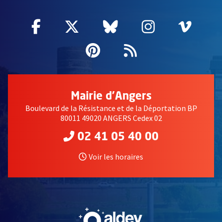
Facebook
, Ouvre une nouvelle fenêtre
Twitter
, Ouvre une nouvelle fe
Bluesky
, Ouvre une nouv
Instagram
, Ouvre un
Vime
, Ouv
Pinterest
, Ouvre une nouvell
Flux RSS
Mairie d'Angers
Boulevard de la Résistance et de la Déportation BP
80011 49020 ANGERS Cedex 02
02 41 05 40 00
Voir les horaires
, Ouvre une nouvelle fe