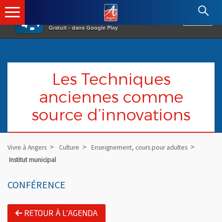
×
Angers.fr : Retour à l'accueil
AF
Vivre à Angers
VOIR
Ville d'Angers
Gratuit - dans Google Play
Les Techniques
anciennes comme
source d’innovations
Vivre à Angers
Culture
Enseignement, cours pour adultes
Institut municipal
CONFÉRENCE
RETOUR À L'AGENDA