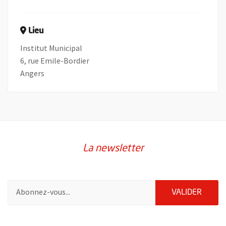
Lieu
Institut Municipal
6, rue Emile-Bordier
Angers
La newsletter
Pour vous inscrire à la lettre d'information de la ville d'Angers
ENVOY
VALIDER
55020