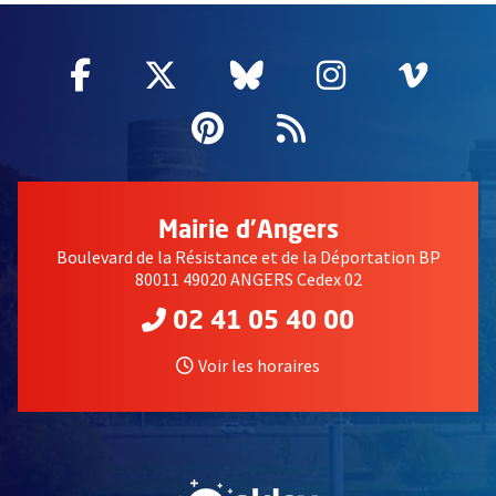
Facebook
, Ouvre une nouvelle fenêtre
Twitter
, Ouvre une nouvelle fe
Bluesky
, Ouvre une nouv
Instagram
, Ouvre un
Vime
, Ouv
Pinterest
, Ouvre une nouvell
Flux RSS
Mairie d'Angers
Boulevard de la Résistance et de la Déportation BP
80011 49020 ANGERS Cedex 02
02 41 05 40 00
Voir les horaires
, Ouvre une nouvelle fe