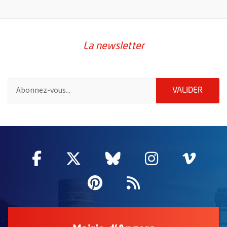
La newsletter
Pour vous inscrire à la lettre d'information de la ville d'Angers
ENVOY
VALIDER
55020
Facebook
, Ouvre une nouvelle fenêtre
Twitter
, Ouvre une nouvelle fe
Bluesky
, Ouvre une nouv
Instagram
, Ouvre un
Vime
, Ouv
Pinterest
, Ouvre une nouvell
Flux RSS