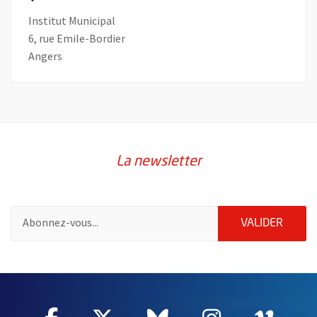
Institut Municipal
6, rue Emile-Bordier
Angers
La newsletter
Pour vous inscrire à la lettre d'information de la ville d'Angers
ENVOY
VALIDER
55020