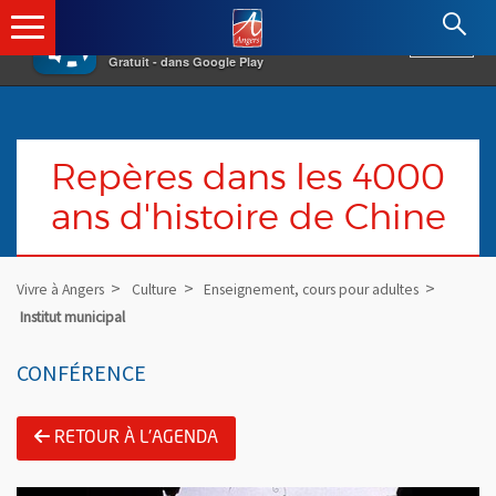
×
Angers.fr : Retour à l'accueil
AF
Vivre à Angers
VOIR
Ville d'Angers
Gratuit - dans Google Play
Repères dans les 4000
ans d'histoire de Chine
Vivre à Angers
Culture
Enseignement, cours pour adultes
Institut municipal
CONFÉRENCE
RETOUR À L'AGENDA