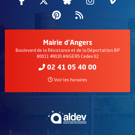
Facebook
, Ouvre une nouvelle fenêtre
Twitter
, Ouvre une nouvelle fe
Bluesky
, Ouvre une nouv
Instagram
, Ouvre un
Vime
, Ouv
Pinterest
, Ouvre une nouvell
Flux RSS
Mairie d'Angers
Boulevard de la Résistance et de la Déportation BP
80011 49020 ANGERS Cedex 02
02 41 05 40 00
Voir les horaires
, Ouvre une nouvelle fe
, Ouvre une nouvelle fe