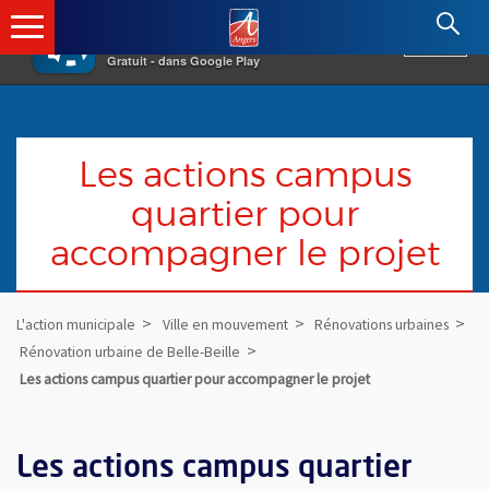
×
Angers.fr : Retour à l'accueil
AF
Vivre à Angers
VOIR
Ville d'Angers
Gratuit - dans Google Play
Les actions campus
quartier pour
accompagner le projet
L'action municipale
Ville en mouvement
Rénovations urbaines
Rénovation urbaine de Belle-Beille
Les actions campus quartier pour accompagner le projet
Les actions campus quartier