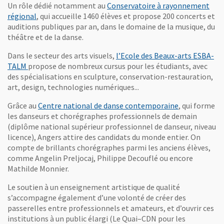
Un rôle dédié notamment au
Conservatoire à rayonnement
régional
, qui accueille 1460 élèves et propose 200 concerts et
auditions publiques par an, dans le domaine de la musique, du
théâtre et de la danse.
Dans le secteur des arts visuels,
l’Ecole des Beaux-arts ESBA-
, Ouvre une nouvelle fenêtre
TALM
propose de nombreux cursus pour les étudiants, avec
des spécialisations en sculpture, conservation-restauration,
art, design, technologies numériques...
, Ouvre une n
Grâce au
Centre national de danse contemporaine
, qui forme
les danseurs et chorégraphes professionnels de demain
(diplôme national supérieur professionnel de danseur, niveau
licence), Angers attire des candidats du monde entier. On
compte de brillants chorégraphes parmi les anciens élèves,
comme Angelin Preljocaj, Philippe Decouflé ou encore
Mathilde Monnier.
Le soutien à un enseignement artistique de qualité
s’accompagne également d’une volonté de créer des
passerelles entre professionnels et amateurs, et d’ouvrir ces
institutions à un public élargi (Le Quai–CDN pour les