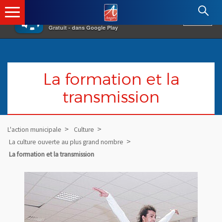
×
Angers.fr : Retour à l'accueil
AF
Vivre à Angers
VOIR
Ville d'Angers
Gratuit - dans Google Play
La formation et la
transmission
L'action municipale
Culture
La culture ouverte au plus grand nombre
La formation et la transmission