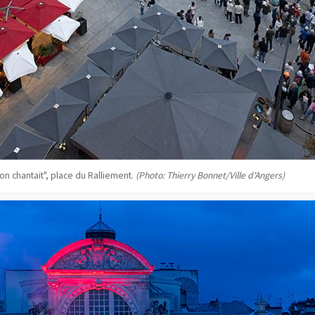
 on chantait", place du Ralliement.
(Photo: Thierry Bonnet/Ville d'Angers)