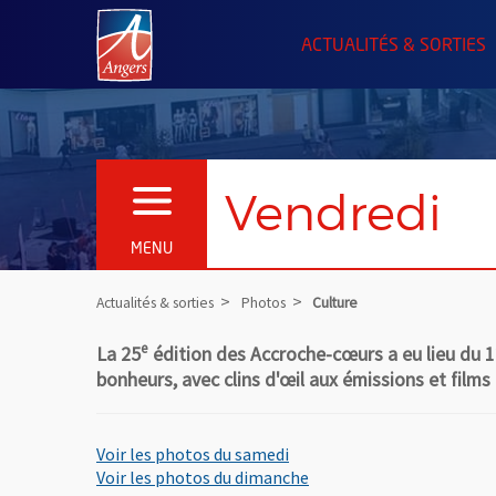
Angers.fr : Retour à l'accueil
ACTUALITÉS & SORTIES
Vendredi
OUVRIR LE MENU
MENU
Actualités & sorties
Photos
Culture
e
La 25
édition des Accroche-cœurs a eu lieu du 12
bonheurs, avec clins d'œil aux émissions et films
Voir les photos du samedi
Voir les photos du dimanche