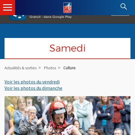
×
Angers.fr : Retour à l'accueil
AF
Vivre à Angers
VOIR
Ville d'Angers
Gratuit - dans Google Play
Samedi
Actualités & sorties
Photos
Culture
Voir les photos du vendredi
Voir les photos du dimanche