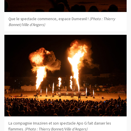
Que le spectacle commence, espace Dumesnil !
(Photo : Thierry
Bonnet/Ville d'Angers)
La compagnie Imaziren et son spectacle Apo G fait danser les
flammes.
(Photo : Thierry Bonnet/Ville d'Angers)