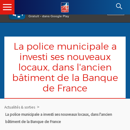
×
Angers.fr : Retour à l'accueil
AF
Vivre à Angers
VOIR
Ville d'Angers
Gratuit - dans Google Play
La police municipale a
investi ses nouveaux
locaux, dans l'ancien
bâtiment de la Banque
de France
Actualités & sorties
La police municipale a investi ses nouveaux locaux, dans l'ancien
bâtiment de la Banque de France