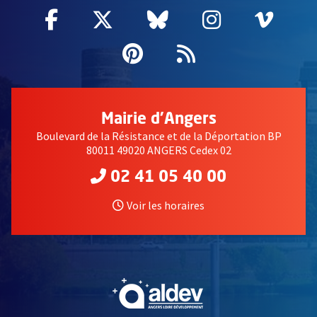
Facebook
, Ouvre une nouvelle fenêtre
Twitter
, Ouvre une nouvelle fe
Bluesky
, Ouvre une nouv
Instagram
, Ouvre un
Vime
, Ouv
Pinterest
, Ouvre une nouvell
Flux RSS
Mairie d'Angers
Boulevard de la Résistance et de la Déportation BP
80011 49020 ANGERS Cedex 02
02 41 05 40 00
Voir les horaires
, Ouvre une nouvelle fe