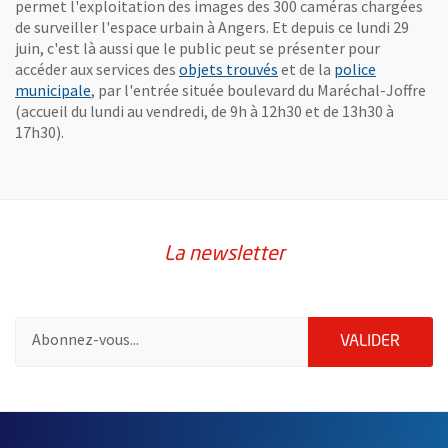
permet l'exploitation des images des 300 caméras chargées
de surveiller l'espace urbain à Angers. Et depuis ce lundi 29
juin, c'est là aussi que le public peut se présenter pour
accéder aux services des
objets trouvés
et de la
police
municipale
, par l'entrée située boulevard du Maréchal-Joffre
(accueil du lundi au vendredi, de 9h à 12h30 et de 13h30 à
17h30).
La newsletter
Pour vous inscrire à la lettre d'information de la ville d'Angers
ENVOY
VALIDER
67051