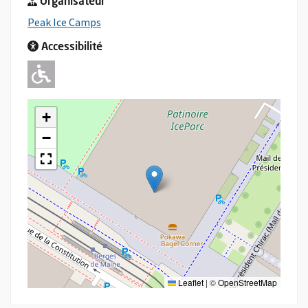
Organisateur
, Ouvre une nouvelle fenêtre
Peak Ice Camps
Accessibilité
Adapté pour l'handicap Moteur
+
−
Leaflet
|
©
OpenStreetMap