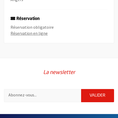
Réservation
Réservation obligatoire
, Ouvre une nouvelle fenêtre
Réservation en ligne
La newsletter
Pour vous inscrire à la lettre d'information de la ville d'Angers
ENVOY
VALIDER
55182