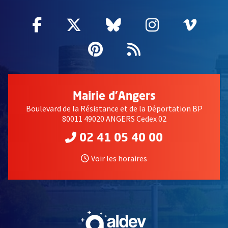
Facebook
, Ouvre une nouvelle fenêtre
Twitter
, Ouvre une nouvelle fe
Bluesky
, Ouvre une nouv
Instagram
, Ouvre un
Vime
, Ouv
Pinterest
, Ouvre une nouvell
Flux RSS
Mairie d'Angers
Boulevard de la Résistance et de la Déportation BP
80011 49020 ANGERS Cedex 02
02 41 05 40 00
Voir les horaires
, Ouvre une nouvelle fe