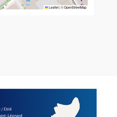
Leaflet
|
©
OpenStreetMap
 / Eblé
Saint-Léonard