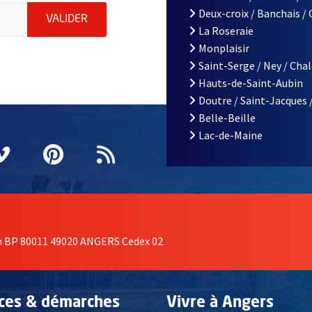
le d'Angers, indiquez votre email (champ obligatoire)
Deux-croix / Banchais /
ENVOYER MA DEMANDE D'INSCRIPTION À LA L
VALIDER
La Roseraie
Monplaisir
Saint-Serge / Ney / Cha
Hauts-de-Saint-Aubin
Doutre / Saint-Jacques 
Belle-Beille
Lac-de-Maine
nêtre
elle fenêtre
e nouvelle fenêtre
agram
vre une nouvelle fenêtre
Vimeo
, Ouvre une nouvelle fenêtre
Pinterest
, Ouvre une nouvelle fenêtre
Flux RSS
on BP 80011 49020 ANGERS Cedex 02
ices & démarches
Vivre à Angers