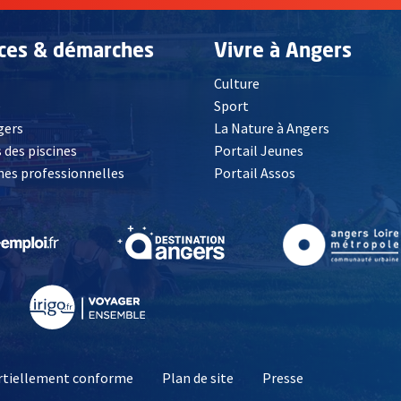
ices & démarches
Vivre à Angers
Culture
é
Sport
, Ouvre une nouvelle fenêtre
gers
La Nature à Angers
 des piscines
Portail Jeunes
es professionnelles
Portail Assos
lle fenêtre
, Ouvre une nouvelle fenêtre
, Ouvre une nouvelle fenêtre
, Ouvre une nouvelle fenêtre
, Ouvre une nouv
partiellement conforme
Plan de site
Presse