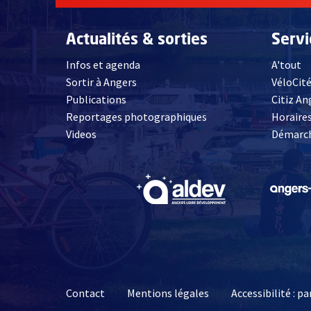
Actualités & sorties
Serv
Infos et agenda
A'tout
Sortir à Angers
VéloCit
Publications
Citiz An
Reportages photographiques
Horaires
, Ouvre une nouvelle fenêtre
Videos
Démarch
, Ouvre une nouve
Contact
Mentions légales
Accessibilité : 