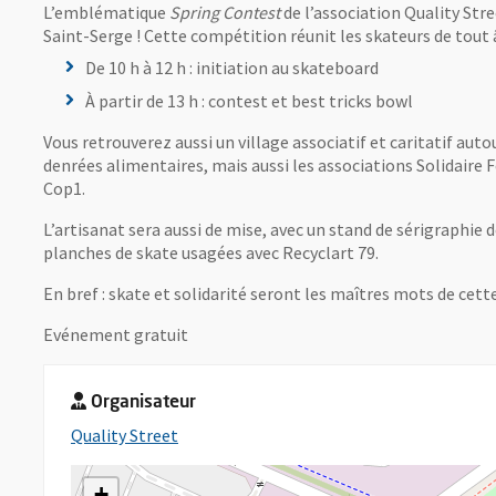
L’emblématique
Spring Contest
de l’association Quality Str
Saint-Serge ! Cette compétition réunit les skateurs de tou
De 10 h à 12 h : initiation au skateboard
À partir de 13 h : contest et best tricks bowl
Vous retrouverez aussi un village associatif et caritatif aut
denrées alimentaires, mais aussi les associations Solidaire 
Cop1.
L’artisanat sera aussi de mise, avec un stand de sérigraphie
planches de skate usagées avec Recyclart 79.
En bref : skate et solidarité seront les maîtres mots de cett
Evénement gratuit
Organisateur
, Ouvre une nouvelle fenêtre
Quality Street
+