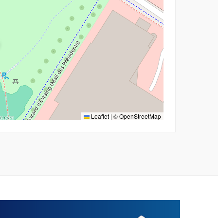
Leaflet
|
©
OpenStreetMap