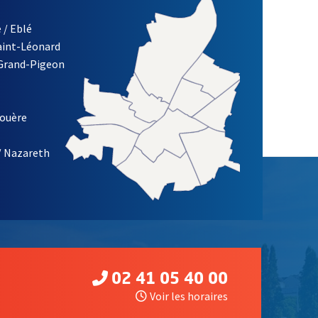
 / Eblé
Saint-Léonard
 Grand-Pigeon
ETTRE D'INFORMATION DE LA VILLE D'ANGERS
louère
/ Nazareth
02 41 05 40 00
Voir les horaires