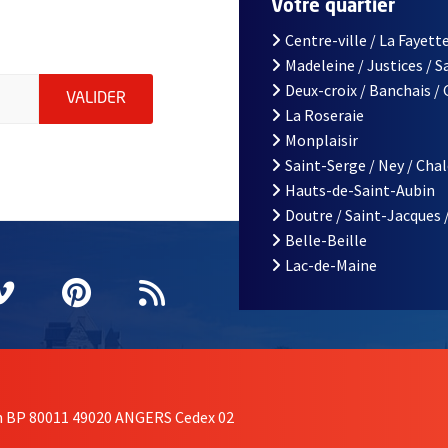
r
Votre quartier
Centre-ville / La Fayette
Madeleine / Justices / 
le d'Angers, indiquez votre email (champ obligatoire)
Deux-croix / Banchais /
ENVOYER MA DEMANDE D'INSCRIPTION À LA L
VALIDER
La Roseraie
Monplaisir
Saint-Serge / Ney / Cha
Hauts-de-Saint-Aubin
Doutre / Saint-Jacques 
Belle-Beille
Lac-de-Maine
nêtre
elle fenêtre
e nouvelle fenêtre
agram
vre une nouvelle fenêtre
Vimeo
, Ouvre une nouvelle fenêtre
Pinterest
, Ouvre une nouvelle fenêtre
Flux RSS
on BP 80011 49020 ANGERS Cedex 02