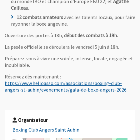
du monde IBO et champion d'Europe EBU X2) et
Agathe
Cailleau
.
12 combats amateurs
avec les talents locaux, pour faire
rayonner la boxe angevine.
Ouverture des portes à 18h,
début des combats à 19h.
La pesée officielle se déroulera le vendredi 5 juin à 18h.
Préparez-vous à vivre une soirée, intense, locale, engagée et
inoubliable.
Réservez dès maintenant :
https://www.helloasso.com/associations/boxing-club-
, Ouvr
angers-st-aubin/evenements/gala-de-boxe-angers-2026
Organisateur
, Ouvre une nouvelle fenêtre
Boxing Club Angers Saint Aubin