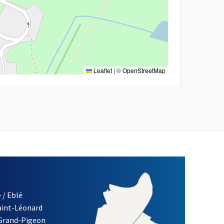
Leaflet
|
©
OpenStreetMap
 / Eblé
Saint-Léonard
 Grand-Pigeon