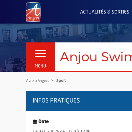
Angers.fr : Retour à l'accueil
ACTUALITÉS & SORTIES
Anjou Swi
OUVRIR LE MENU
MENU
Vivre à Angers
Sport
INFOS PRATIQUES
Date
Le 03.05.2026 de 11:00 à 18:00