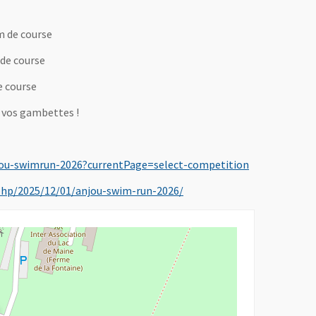
m de course
de course
e course
ou vos gambettes !
, Ouvre une no
anjou-swimrun-2026?currentPage=select-competition
, Ouvre une nouvelle fenêtr
x.php/2025/12/01/anjou-swim-run-2026/