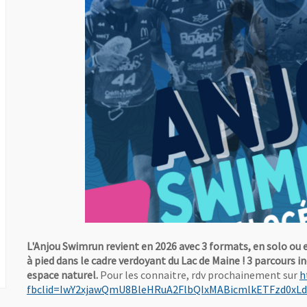
L'Anjou Swimrun revient en 2026 avec 3 formats, en solo ou 
à pied dans le cadre verdoyant du Lac de Maine ! 3 parcours in
espace naturel.
Pour les connaitre, rdv prochainement sur
h
fbclid=IwY2xjawQmU8BleHRuA2FlbQIxMABicmlkETFzd0
, Ouvre une nouvelle fenêtre