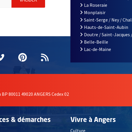
ENVOYER MA DEMANDE D'INSCRIPTION À LA L
VALIDER
La Roseraie
Monplaisir
Saint-Serge / Ney / Cha
Hauts-de-Saint-Aubin
Doutre / Saint-Jacques 
Belle-Beille
Lac-de-Maine
nêtre
elle fenêtre
e nouvelle fenêtre
agram
vre une nouvelle fenêtre
Vimeo
, Ouvre une nouvelle fenêtre
Pinterest
, Ouvre une nouvelle fenêtre
Flux RSS
on BP 80011 49020 ANGERS Cedex 02
ices & démarches
Vivre à Angers
Culture