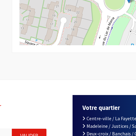
r
Votre quartier
Centre-ville / La Fayette
Madeleine / Justices / 
le d'Angers, indiquez votre email (champ obligatoire)
Deux-croix / Banchais /