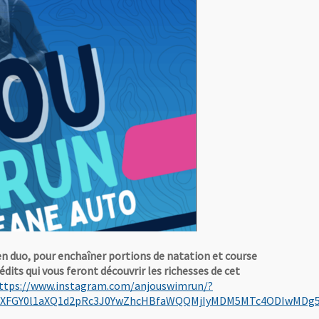
en duo, pour enchaîner portions de natation et course
édits qui vous feront découvrir les richesses de cet
ttps://www.instagram.com/anjouswimrun/?
xLdXFGY0l1aXQ1d2pRc3J0YwZhcHBfaWQQMjIyMDM5MTc4ODIwMDg