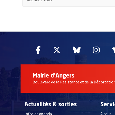
55182
Facebook
, Ouvre une nouvelle fe
Twitter
, Ouvre une nouv
Bluesky
, Ouvre un
Inst
, Ou
Mairie d'Angers
Boulevard de la Résistance et de la Déportati
Actualités & sorties
Serv
Infos et agenda
A'tout