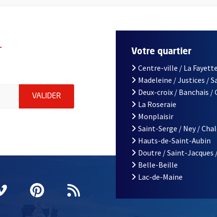
r
Votre quartier
Centre-ville / La Fayette
Madeleine / Justices / 
le d'Angers, indiquez votre email (champ obligatoire)
Deux-croix / Banchais /
ENVOYER MA DEMANDE D'INSCRIPTION À LA L
VALIDER
La Roseraie
Monplaisir
Saint-Serge / Ney / Cha
Hauts-de-Saint-Aubin
Doutre / Saint-Jacques 
Belle-Beille
Lac-de-Maine
nêtre
elle fenêtre
e nouvelle fenêtre
agram
vre une nouvelle fenêtre
Vimeo
, Ouvre une nouvelle fenêtre
Pinterest
, Ouvre une nouvelle fenêtre
Flux RSS