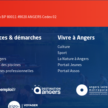
on BP 80011 49020 ANGERS Cedex 02
ices & démarches
Vivre à Angers
Culture
é
Sport
, Ouvre une nouvelle fenêtre
gers
La Nature à Angers
 des piscines
Portail Jeunes
es professionnelles
Portail Assos
lle fenêtre
, Ouvre une nouvelle fenêtre
, Ouvre une nouvelle fenêtre
, Ouvre une nouvelle fenêtre