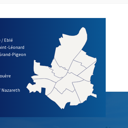
 / Eblé
Saint-Léonard
 Grand-Pigeon
ETTRE D'INFORMATION DE LA VILLE D'ANGERS
louère
/ Nazareth