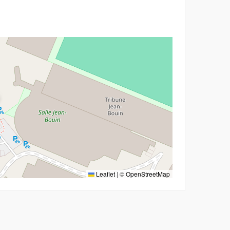
r
Leaflet
|
©
OpenStreetMap