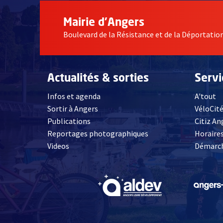
Mairie d'Angers
Boulevard de la Résistance et de la Déportati
Actualités & sorties
Serv
Infos et agenda
A'tout
Sortir à Angers
VéloCit
Publications
Citiz An
Reportages photographiques
Horaires
, Ouvre une nouvelle fenêtre
Videos
Démarch
, Ouvre une nouve