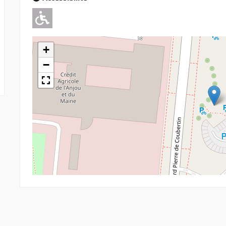
Adapté pour l'handicap Moteu
+
−