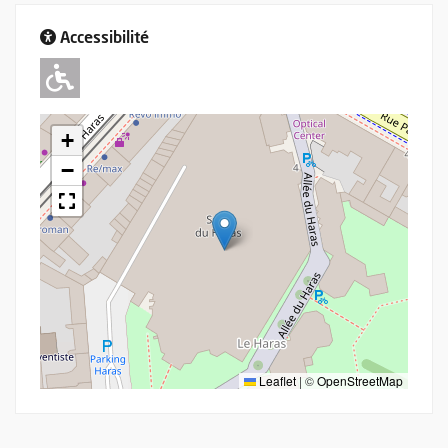
Accessibilité
Adapté pour l'handicap Moteur
+
−
Leaflet
|
©
OpenStreetMap