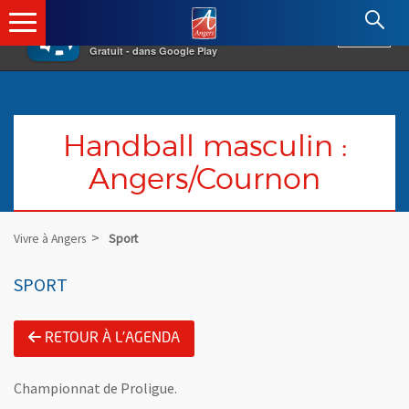
×
Angers.fr : Retour à l'accueil
AF
Vivre à Angers
VOIR
Ville d'Angers
Gratuit - dans Google Play
Handball masculin :
Angers/Cournon
Vivre à Angers
Sport
SPORT
RETOUR À L'AGENDA
Championnat de Proligue.