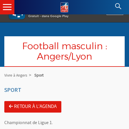
×
Angers.fr : Retour à l'accueil
AF
Vivre à Angers
VOIR
Ville d'Angers
Gratuit - dans Google Play
Football masculin :
Angers/Lyon
Vivre à Angers
Sport
SPORT
RETOUR À L'AGENDA
Championnat de Ligue 1.