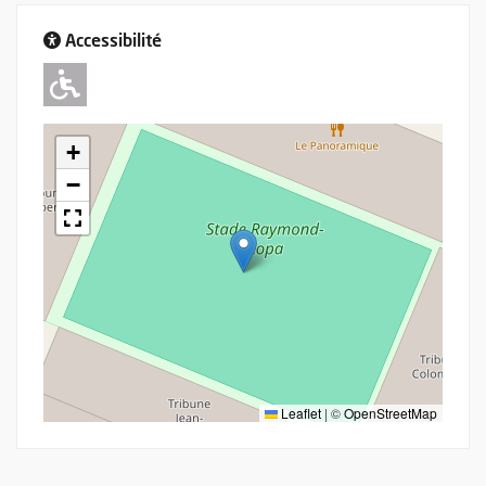
Accessibilité
Adapté pour l'handicap Moteur
+
−
Leaflet
|
©
OpenStreetMap