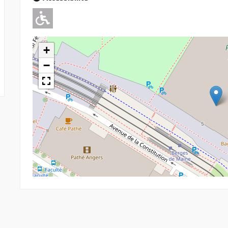
Adapté pour l'handicap Moteu
+
−