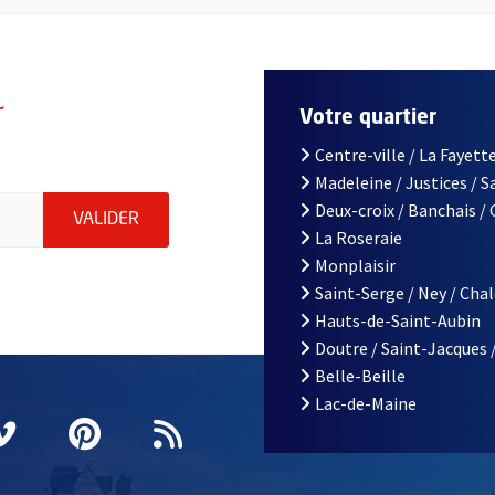
r
Votre quartier
Centre-ville / La Fayette
Madeleine / Justices / 
le d'Angers, indiquez votre email (champ obligatoire)
Deux-croix / Banchais /
ENVOYER MA DEMANDE D'INSCRIPTION À LA L
VALIDER
La Roseraie
Monplaisir
Saint-Serge / Ney / Cha
Hauts-de-Saint-Aubin
Doutre / Saint-Jacques 
Belle-Beille
Lac-de-Maine
nêtre
elle fenêtre
e nouvelle fenêtre
agram
vre une nouvelle fenêtre
Vimeo
, Ouvre une nouvelle fenêtre
Pinterest
, Ouvre une nouvelle fenêtre
Flux RSS