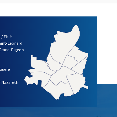
 / Eblé
Saint-Léonard
 Grand-Pigeon
ETTRE D'INFORMATION DE LA VILLE D'ANGERS
louère
/ Nazareth