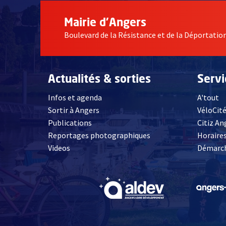
Mairie d'Angers
Boulevard de la Résistance et de la Déportati
Actualités & sorties
Serv
Infos et agenda
A'tout
Sortir à Angers
VéloCit
Publications
Citiz An
Reportages photographiques
Horaires
, Ouvre une nouvelle fenêtre
Videos
Démarch
, Ouvre une nouve