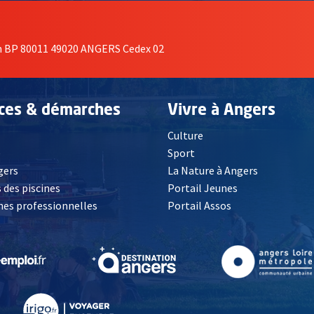
on BP 80011 49020 ANGERS Cedex 02
ices & démarches
Vivre à Angers
Culture
é
Sport
, Ouvre une nouvelle fenêtre
gers
La Nature à Angers
 des piscines
Portail Jeunes
es professionnelles
Portail Assos
lle fenêtre
, Ouvre une nouvelle fenêtre
, Ouvre une nouvelle fenêtre
, Ouvre une nouvelle fenêtre