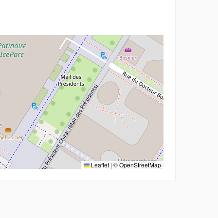
r
Leaflet
|
©
OpenStreetMap