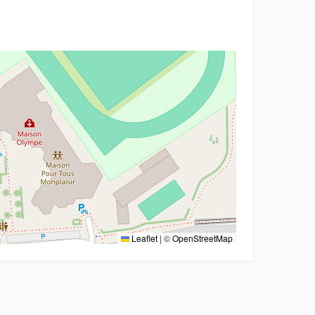
r
Leaflet
|
©
OpenStreetMap