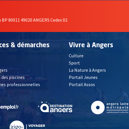
on BP 80011 49020 ANGERS Cedex 02
ices & démarches
Vivre à Angers
Culture
é
Sport
, Ouvre une nouvelle fenêtre
gers
La Nature à Angers
 des piscines
Portail Jeunes
es professionnelles
Portail Assos
lle fenêtre
, Ouvre une nouvelle fenêtre
, Ouvre une nouvelle fenêtre
, Ouvre une nouvelle fenêtre