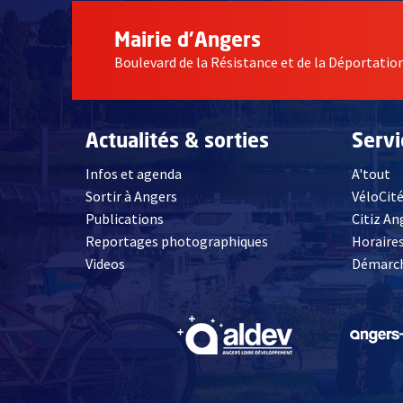
Mairie d'Angers
Boulevard de la Résistance et de la Déportati
Actualités & sorties
Serv
Infos et agenda
A'tout
Sortir à Angers
VéloCit
Publications
Citiz An
Reportages photographiques
Horaires
, Ouvre une nouvelle fenêtre
Videos
Démarch
, Ouvre une nouve