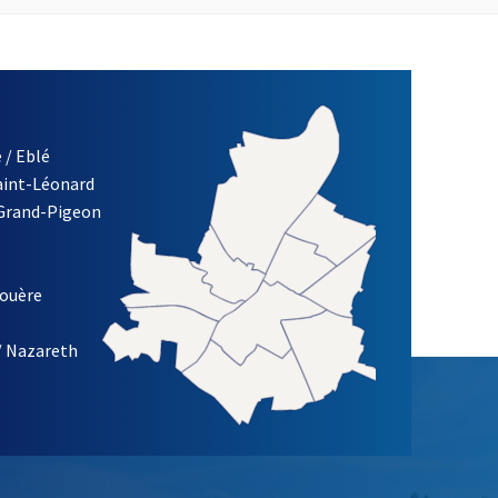
 / Eblé
Saint-Léonard
 Grand-Pigeon
ETTRE D'INFORMATION DE LA VILLE D'ANGERS
louère
/ Nazareth