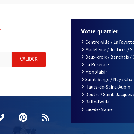
r
Votre quartier
Centre-ville / La Fayette
Madeleine / Justices / 
le d'Angers, indiquez votre email (champ obligatoire)
Deux-croix / Banchais /
ENVOYER MA DEMANDE D'INSCRIPTION À LA L
VALIDER
La Roseraie
Monplaisir
Saint-Serge / Ney / Cha
Hauts-de-Saint-Aubin
Doutre / Saint-Jacques 
Belle-Beille
Lac-de-Maine
nêtre
elle fenêtre
e nouvelle fenêtre
agram
vre une nouvelle fenêtre
Vimeo
, Ouvre une nouvelle fenêtre
Pinterest
, Ouvre une nouvelle fenêtre
Flux RSS