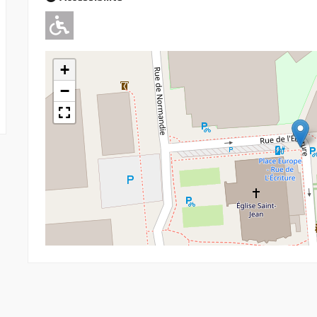
Adapté pour l'handicap Moteu
+
−