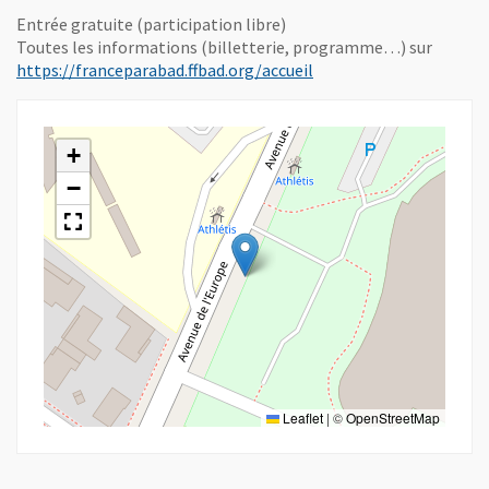
Entrée gratuite (participation libre)
Toutes les informations (billetterie, programme…) sur
, Ouvre une nouvelle fe
https://franceparabad.ffbad.org/accueil
+
−
Leaflet
|
©
OpenStreetMap