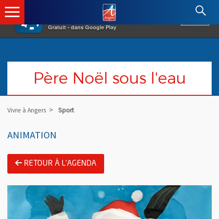
×
Angers.fr : Retour à l'accueil
AF
Vivre à Angers
VOIR
Ville d'Angers
Gratuit - dans Google Play
Père Noël sous l'eau
Vivre à Angers
Sport
ANIMATION
RETOUR À L'AGENDA