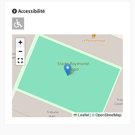
Accessibilité
Adapté pour l'handicap Moteur
+
−
Leaflet
|
©
OpenStreetMap