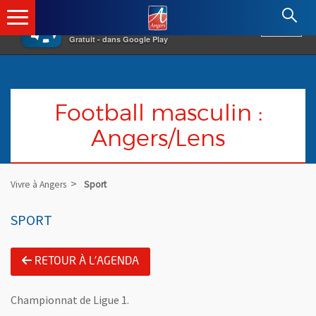
×
Angers.fr : Retour à l'accueil
AF
Vivre à Angers
VOIR
Ville d'Angers
Gratuit - dans Google Play
Football masculin :
Angers/Lens
Vivre à Angers
Sport
SPORT
RETOUR À L'AGENDA
Championnat de Ligue 1.