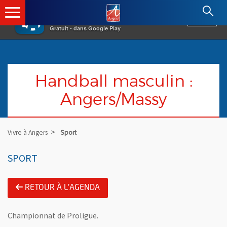
×
Angers.fr : Retour à l'accueil
AF
Vivre à Angers
VOIR
Ville d'Angers
Gratuit - dans Google Play
Handball masculin :
Angers/Massy
Vivre à Angers
Sport
SPORT
RETOUR À L'AGENDA
Championnat de Proligue.