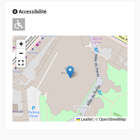
Accessibilité
Adapté pour l'handicap Moteur
+
−
Leaflet
|
©
OpenStreetMap