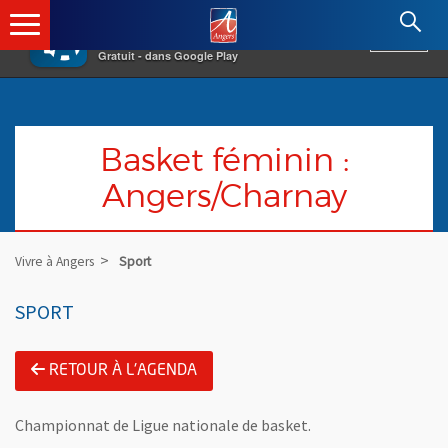
×
Angers.fr : Retour à l'accueil
AF
Vivre à Angers
VOIR
Ville d'Angers
Gratuit - dans Google Play
Basket féminin :
Angers/Charnay
Vivre à Angers
Sport
SPORT
RETOUR À L'AGENDA
Championnat de Ligue nationale de basket.