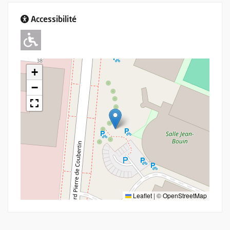
Accessibilité
Adapté pour l'handicap Moteur
+
−
Leaflet
|
©
OpenStreetMap