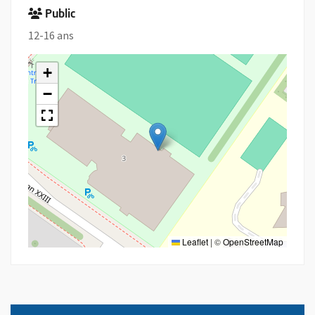
Public
12-16 ans
+
−
Leaflet
|
©
OpenStreetMap