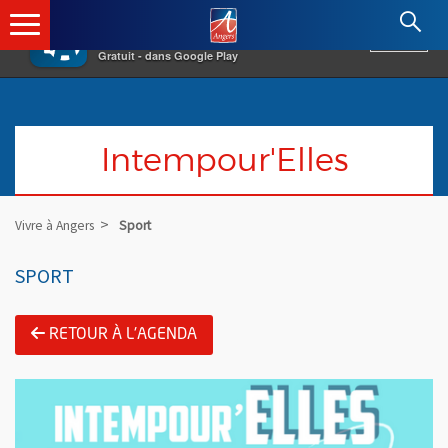
×
Angers.fr : Retour à l'accueil
AF
Vivre à Angers
VOIR
Ville d'Angers
Gratuit - dans Google Play
Intempour'Elles
Vivre à Angers
Sport
SPORT
RETOUR À L'AGENDA