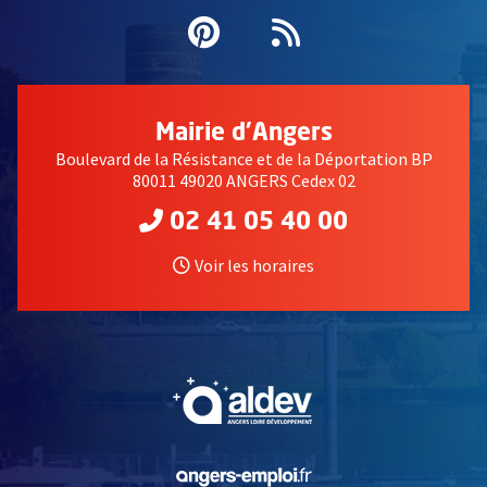
Pinterest
, Ouvre une nouvell
Flux RSS
Mairie d'Angers
Boulevard de la Résistance et de la Déportation BP
80011 49020 ANGERS Cedex 02
02 41 05 40 00
Voir les horaires
, Ouvre une nouvelle fe
, Ouvre une nouvelle fe