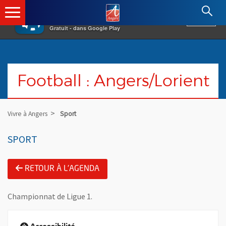
×
Angers.fr : Retour à l'accueil
AF
Vivre à Angers
VOIR
Ville d'Angers
Gratuit - dans Google Play
Football : Angers/Lorient
Vivre à Angers
Sport
SPORT
RETOUR À L'AGENDA
Championnat de Ligue 1.