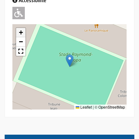
Accessibilité
Adapté pour l'handicap Moteur
+
−
Leaflet
|
©
OpenStreetMap