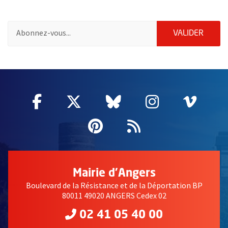
Pour vous inscrire à la lettre d'information de la ville d'Angers
ENVOY
VALIDER
55182
Facebook
, Ouvre une nouvelle fenêtre
Twitter
, Ouvre une nouvelle fe
Bluesky
, Ouvre une nouv
Instagram
, Ouvre un
Vime
, Ouv
Pinterest
, Ouvre une nouvell
Flux RSS
Mairie d'Angers
Boulevard de la Résistance et de la Déportation BP
80011 49020 ANGERS Cedex 02
02 41 05 40 00