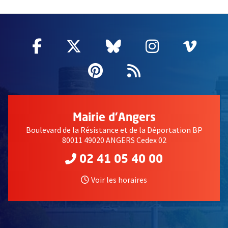
55182
Facebook
, Ouvre une nouvelle fenêtre
Twitter
, Ouvre une nouvelle fe
Bluesky
, Ouvre une nouv
Instagram
, Ouvre un
Vime
, Ouv
Pinterest
, Ouvre une nouvell
Flux RSS
Mairie d'Angers
Boulevard de la Résistance et de la Déportation BP
80011 49020 ANGERS Cedex 02
02 41 05 40 00
Voir les horaires