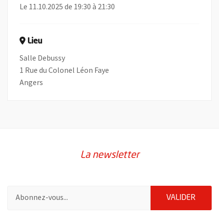
Le 11.10.2025 de 19:30 à 21:30
Lieu
Salle Debussy
1 Rue du Colonel Léon Faye
Angers
La newsletter
Pour vous inscrire à la lettre d'information de la ville d'Angers
ENVOY
VALIDER