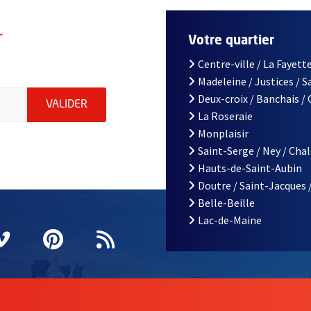
r
Votre quartier
Centre-ville / La Fayette
Madeleine / Justices / 
le d'Angers, indiquez votre email (champ obligatoire)
Deux-croix / Banchais /
ENVOYER MA DEMANDE D'INSCRIPTION À LA L
VALIDER
La Roseraie
Monplaisir
Saint-Serge / Ney / Cha
Hauts-de-Saint-Aubin
Doutre / Saint-Jacques 
Belle-Beille
Lac-de-Maine
nêtre
elle fenêtre
e nouvelle fenêtre
agram
vre une nouvelle fenêtre
Vimeo
, Ouvre une nouvelle fenêtre
Pinterest
, Ouvre une nouvelle fenêtre
Flux RSS