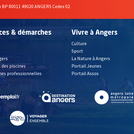
on BP 80011 49020 ANGERS Cedex 02
ices & démarches
Vivre à Angers
Culture
é
Sport
, Ouvre une nouvelle fenêtre
gers
La Nature à Angers
 des piscines
Portail Jeunes
es professionnelles
Portail Assos
lle fenêtre
, Ouvre une nouvelle fenêtre
, Ouvre une nouvelle fenêtre
, Ouvre une nouvelle fenêtre