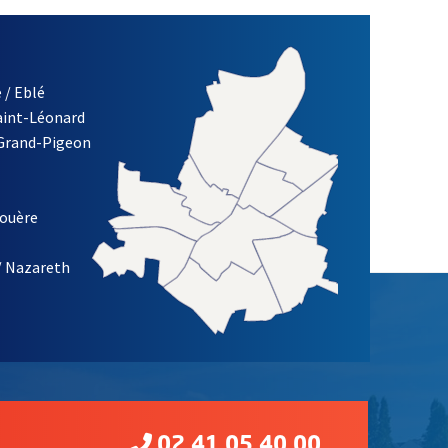
 / Eblé
Saint-Léonard
 Grand-Pigeon
ETTRE D'INFORMATION DE LA VILLE D'ANGERS
louère
/ Nazareth
02 41 05 40 00