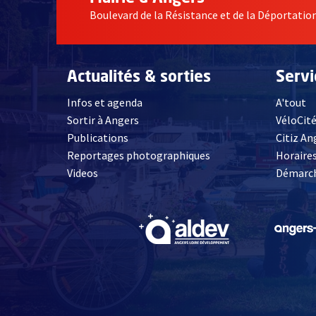
Boulevard de la Résistance et de la Déportati
Actualités & sorties
Serv
Infos et agenda
A'tout
Sortir à Angers
VéloCit
Publications
Citiz An
Reportages photographiques
Horaires
, Ouvre une nouvelle fenêtre
Videos
Démarch
, Ouvre une nouve