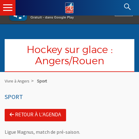
×
Angers.fr : Retour à l'accueil
AF
Vivre à Angers
VOIR
Ville d'Angers
Gratuit - dans Google Play
Hockey sur glace :
Angers/Rouen
Vivre à Angers
Sport
SPORT
RETOUR À L'AGENDA
Ligue Magnus, match de pré-saison.