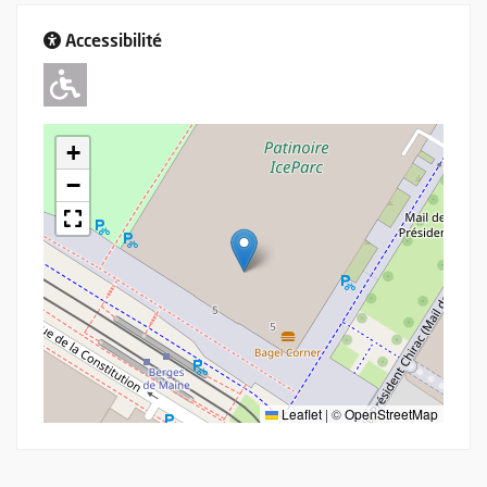
Accessibilité
Adapté pour l'handicap Moteur
+
−
Leaflet
|
©
OpenStreetMap