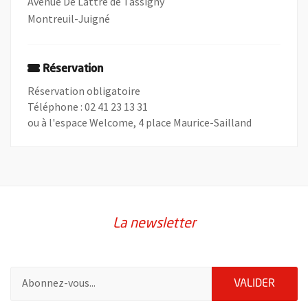
Avenue De Lattre de Tassigny
Montreuil-Juigné
Réservation
Réservation obligatoire
Téléphone : 02 41 23 13 31
ou à l'espace Welcome, 4 place Maurice-Sailland
La newsletter
Pour vous inscrire à la lettre d'information de la ville d'Angers
ENVOY
VALIDER