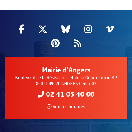
60837
Facebook
, Ouvre une nouvelle fenêtre
Twitter
, Ouvre une nouvelle fe
Bluesky
, Ouvre une nouv
Instagram
, Ouvre un
Vime
, Ouv
Pinterest
, Ouvre une nouvell
Flux RSS
Mairie d'Angers
Boulevard de la Résistance et de la Déportation BP
80011 49020 ANGERS Cedex 02
02 41 05 40 00
Voir les horaires