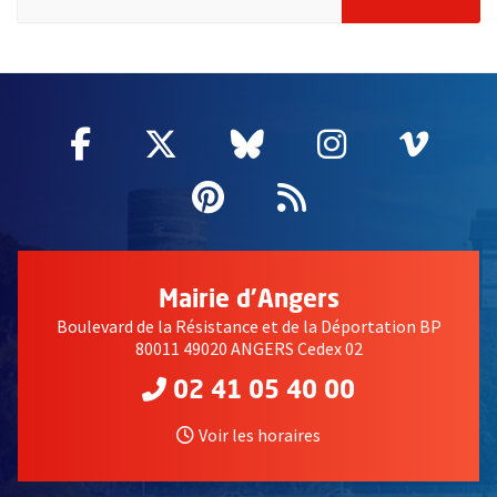
60837
Facebook
, Ouvre une nouvelle fenêtre
Twitter
, Ouvre une nouvelle fe
Bluesky
, Ouvre une nouv
Instagram
, Ouvre un
Vime
, Ouv
Pinterest
, Ouvre une nouvell
Flux RSS
Mairie d'Angers
Boulevard de la Résistance et de la Déportation BP
80011 49020 ANGERS Cedex 02
02 41 05 40 00
Voir les horaires