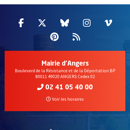
60837
Facebook
, Ouvre une nouvelle fenêtre
Twitter
, Ouvre une nouvelle fe
Bluesky
, Ouvre une nouv
Instagram
, Ouvre un
Vime
, Ouv
Pinterest
, Ouvre une nouvell
Flux RSS
Mairie d'Angers
Boulevard de la Résistance et de la Déportation BP
80011 49020 ANGERS Cedex 02
02 41 05 40 00
Voir les horaires