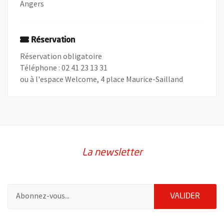
Angers
Réservation
Réservation obligatoire
Téléphone : 02 41 23 13 31
ou à l'espace Welcome, 4 place Maurice-Sailland
La newsletter
Pour vous inscrire à la lettre d'information de la ville d'Angers
ENVOY
VALIDER