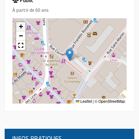
Public
À partir de 60 ans
+
−
Leaflet
|
©
OpenStreetMap