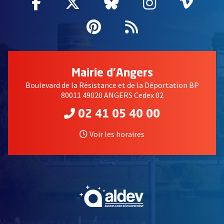
Facebook
, Ouvre une nouvelle fenêtre
Twitter
, Ouvre une nouvelle fe
Bluesky
, Ouvre une nouv
Instagram
, Ouvre un
Vime
, Ouv
Pinterest
, Ouvre une nouvell
Flux RSS
Mairie d'Angers
Boulevard de la Résistance et de la Déportation BP
80011 49020 ANGERS Cedex 02
02 41 05 40 00
Voir les horaires
, Ouvre une nouvelle fe