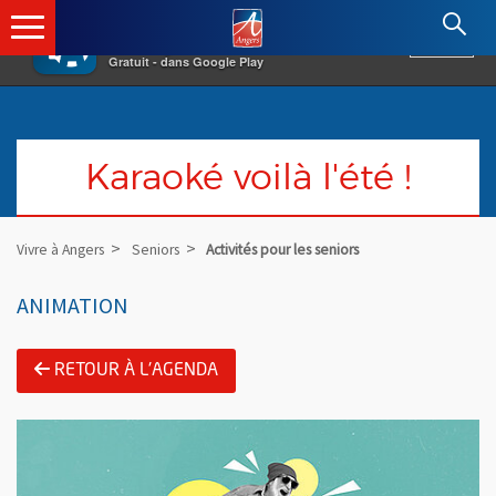
×
Angers.fr : Retour à l'accueil
AF
Vivre à Angers
VOIR
Ville d'Angers
Gratuit - dans Google Play
Karaoké voilà l'été !
Vivre à Angers
Seniors
Activités pour les seniors
ANIMATION
RETOUR À L'AGENDA