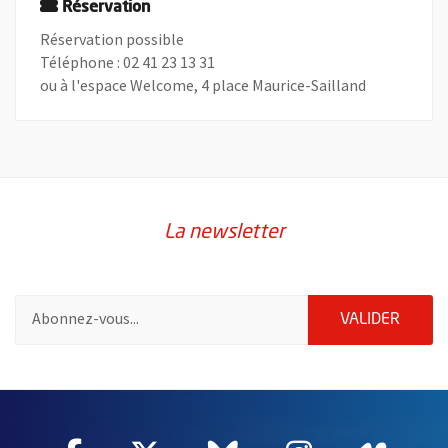
Réservation
Réservation possible
Téléphone : 02 41 23 13 31
ou à l'espace Welcome, 4 place Maurice-Sailland
La newsletter
Pour vous inscrire à la lettre d'information de la ville d'Angers
ENVOY
VALIDER
60837